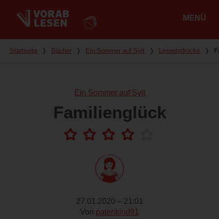
MENÜ
Hauptmenü
Du bist hier
Startseite
❭
Bücher
❭
Ein Sommer auf Sylt
❭
Leseeindrücke
❭
F
Ein Sommer auf Sylt
Familienglück
27.01.2020 – 21:01
Von
patenkind91