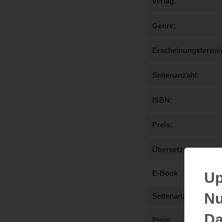
Verlag
Genre
Erscheinungstermi
Seitenanzahl
ISBN
Preis
Übersetzt von
E-Book
Up
Nu
Seitenanzahl
Da
Preis