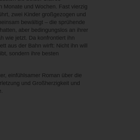
en Monate und Wochen. Fast vierzig
ührt, zwei Kinder großgezogen und
einsam bewältigt – die sprühende
chatten, aber bedingungslos an ihrer
h wie jetzt. Da konfrontiert ihn
t aus der Bahn wirft: Nicht ihn will
eibt, sondern ihre besten
lter, einfühlsamer Roman über die
letzung und Großherzigkeit und
e.