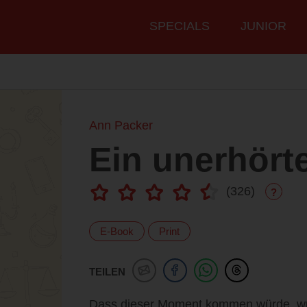
Hauptmenü
SPECIALS
JUNIOR
Ann Packer
Ein unerhört
(
326
)
?
E-Book
Print
TEILEN
Dass dieser Moment kommen würde, wus