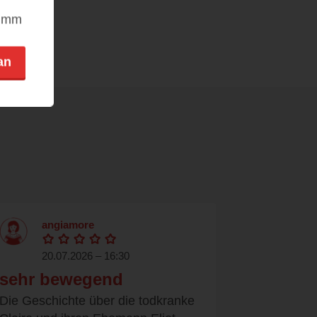
nimm
an
angiamore
20.07.2026 – 16:30
sehr bewegend
Die Geschichte über die todkranke