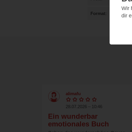
Wir
Format
dir 
alimafu
28.07.2026 – 10:46
Ein wunderbar
emotionales Buch