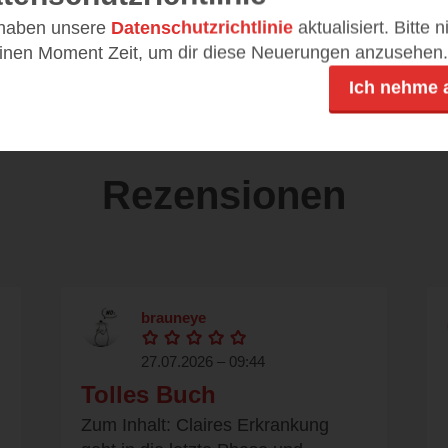
 haben unsere
Datenschutzrichtlinie
aktualisiert. Bitte 
ePub
einen Moment Zeit, um dir diese Neuerungen anzusehen.
Ich nehme 
Rezensionen
brauneye
27.07.2026 – 09:44
Tolles Buch
Zum Inhalt: Claires Erkrankung