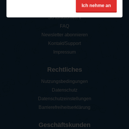
Service
Ich nehme an
So funktioniert‘s
FAQ
Newsletter abonnieren
Kontakt/Support
Impressum
Rechtliches
Nutzungsbedingungen
Datenschutz
Datenschutzeinstellungen
Barrierefreiheitserklärung
Geschäftskunden