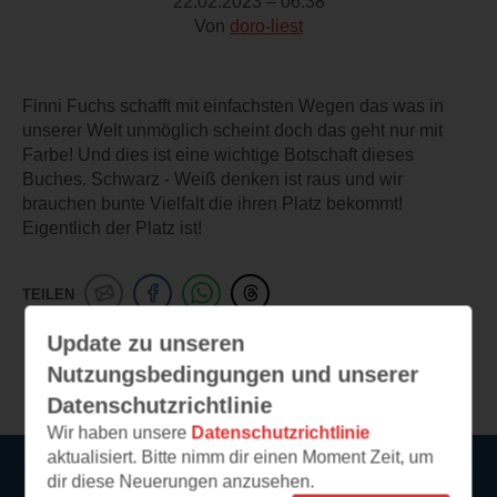
22.02.2023 – 06:38
Von
doro-liest
Finni Fuchs schafft mit einfachsten Wegen das was in
unserer Welt unmöglich scheint doch das geht nur mit
Farbe! Und dies ist eine wichtige Botschaft dieses
Buches. Schwarz - Weiß denken ist raus und wir
brauchen bunte Vielfalt die ihren Platz bekommt!
Eigentlich der Platz ist!
TEILEN
Update zu unseren
Weitere Leseeindrücke
Nutzungsbedingungen und unserer
Datenschutzrichtlinie
Wir haben unsere
Datenschutzrichtlinie
aktualisiert. Bitte nimm dir einen Moment Zeit, um
dir diese Neuerungen anzusehen.