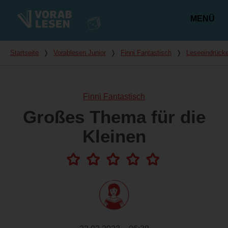
MENÜ
Hauptmenü
Du bist hier
Startseite
❭
Vorablesen Junior
❭
Finni Fantastisch
❭
Leseeindrück
Finni Fantastisch
Großes Thema für die
Kleinen