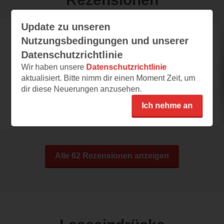
Update zu unseren
katy1980
Nutzungsbedingungen und unserer
Datenschutzrichtlinie
24.04.2023 – 17:37
Wir haben unsere
Datenschutzrichtlinie
Wertvolles Bilderbuch
aktualisiert. Bitte nimm dir einen Moment Zeit, um
"Finni fantastisch" von Jess Rose ist ein
dir diese Neuerungen anzusehen.
wunderschönes Bilderbuch für Jungen und
Ich nehme an
Mädchen ab 3...
Alle 62 Rezensionen anzeigen