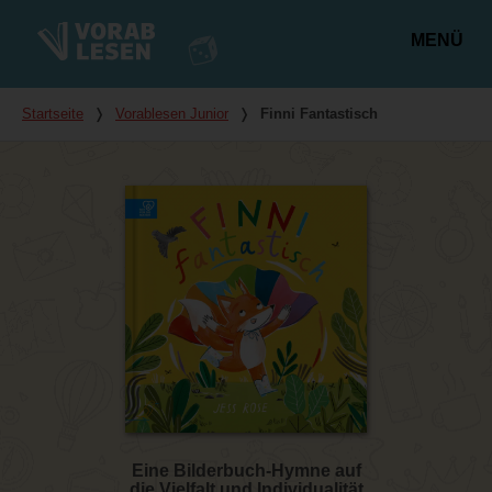
MENÜ
Hauptmenü
Du bist hier
Startseite
❭
Vorablesen Junior
❭
Finni Fantastisch
Eine Bilderbuch-Hymne auf
die Vielfalt und Individualität