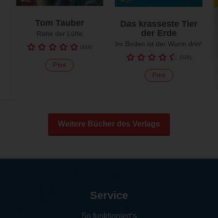
Tom Tauber
Das krasseste Tier
der Erde
Ratte der Lüfte
Im Boden ist der Wurm drin!
(
334
)
(
328
)
Print
Print
Weitere Bücher des Verlags
Service
So funktioniert‘s