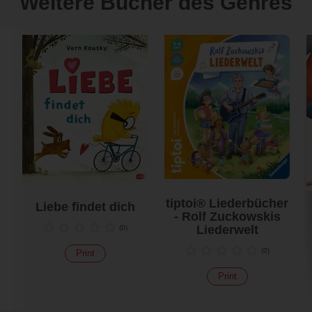
Weitere Bücher des Genres
tiptoi® Liederbücher
Liebe findet dich
- Rolf Zuckowskis
Liederwelt
(
0
)
(
0
)
Print
Print