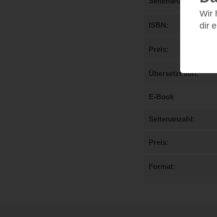
Seitenanzahl
Wir
dir 
ISBN
Preis
Übersetzt von
E-Book
Seitenanzahl
Preis
Format