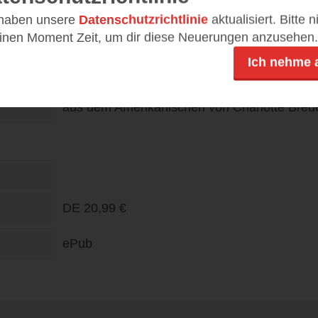
304
 haben unsere
Datenschutzrichtlinie
aktualisiert. Bitte 
978-3-630-87873-7
einen Moment Zeit, um dir diese Neuerungen anzusehen.
Ich nehme 
DE
24,00 €
aus dem Amerikanischen von Charlotte Breu
DE
20,99 €
ePub