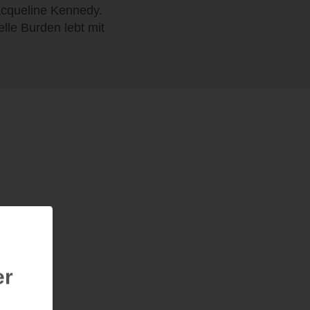
cqueline Kennedy.
lle Burden lebt mit
er