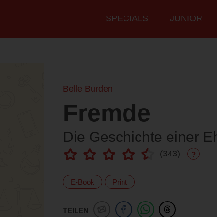
Hauptmenü
SPECIALS
JUNIOR
Belle Burden
Fremde
Die Geschichte einer E
(
343
)
?
E-Book
Print
TEILEN