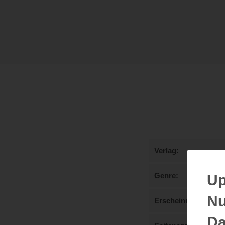
Verlag
Genre
Up
Nu
Erscheinungstermi
Da