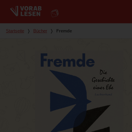
Du bist hier
Startseite
❭
Bücher
❭
Fremde