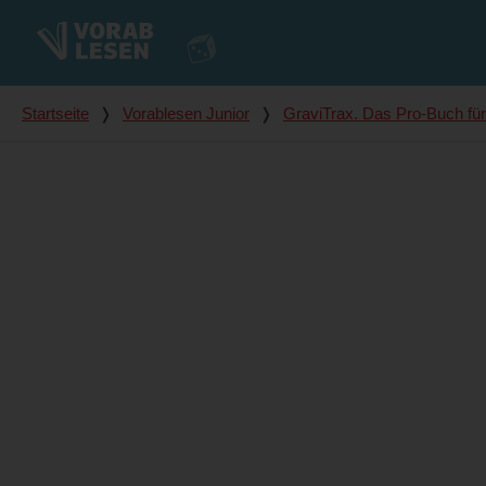
Du bist hier
Startseite
❭
Vorablesen Junior
❭
GraviTrax. Das Pro-Buch für