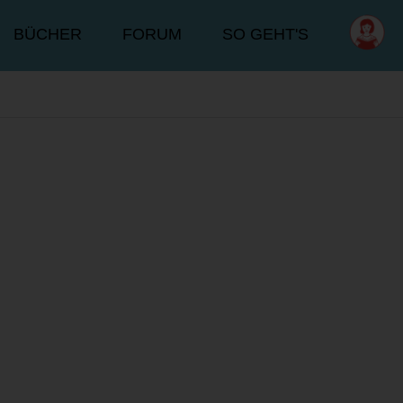
BÜCHER
FORUM
SO GEHT'S