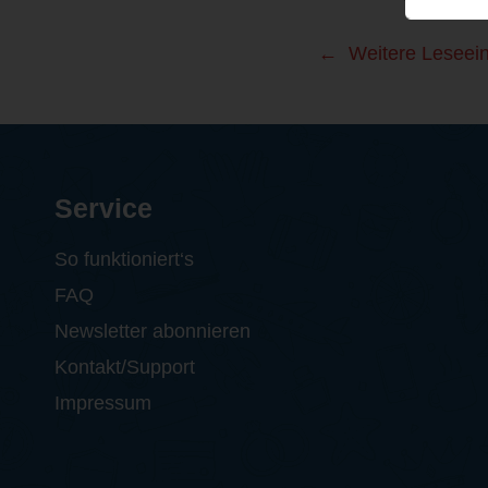
Weitere Leseei
Service
So funktioniert‘s
FAQ
Newsletter abonnieren
Kontakt/Support
Impressum