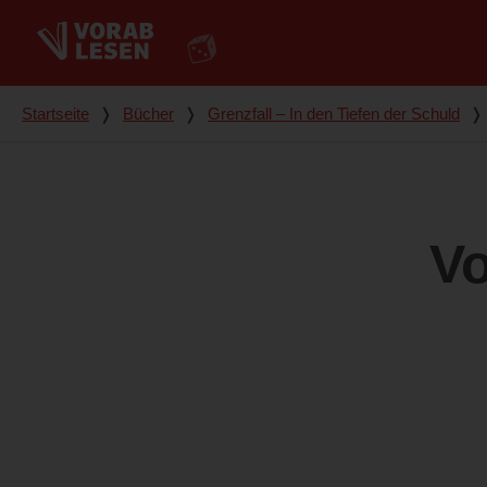
Du bist hier
Startseite
❭
Bücher
❭
Grenzfall – In den Tiefen der Schuld
❭
Vo