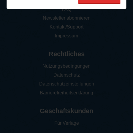
So funktioniert‘s
FAQ
Newsletter abonnieren
Kontakt/Support
Impressum
Rechtliches
Nutzungsbedingungen
Datenschutz
Datenschutzeinstellungen
Barrierefreiheitserklärung
Geschäftskunden
Für Verlage