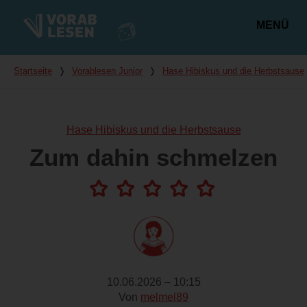
MENÜ
Hauptmenü
Du bist hier
Startseite
❭
Vorablesen Junior
❭
Hase Hibiskus und die Herbstsause
Hase Hibiskus und die Herbstsause
Zum dahin schmelzen
10.06.2026 – 10:15
Von
melmel89