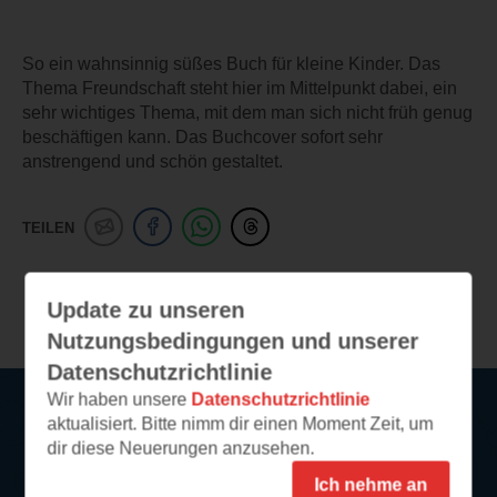
So ein wahnsinnig süßes Buch für kleine Kinder. Das
Thema Freundschaft steht hier im Mittelpunkt dabei, ein
sehr wichtiges Thema, mit dem man sich nicht früh genug
beschäftigen kann. Das Buchcover sofort sehr
anstrengend und schön gestaltet.
TEILEN
Weitere Leseeindrücke
Update zu unseren
Nutzungsbedingungen und unserer
Datenschutzrichtlinie
Wir haben unsere
Datenschutzrichtlinie
aktualisiert. Bitte nimm dir einen Moment Zeit, um
Service
dir diese Neuerungen anzusehen.
Ich nehme an