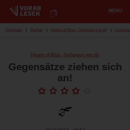
MENÜ
Hauptmenü
Du bist hier
Startseite
❭
Bücher
❭
Hearts of Blue - Gefangen von dir
❭
Leseein
Hearts of Blue - Gefangen von dir
Gegensätze ziehen sich
an!