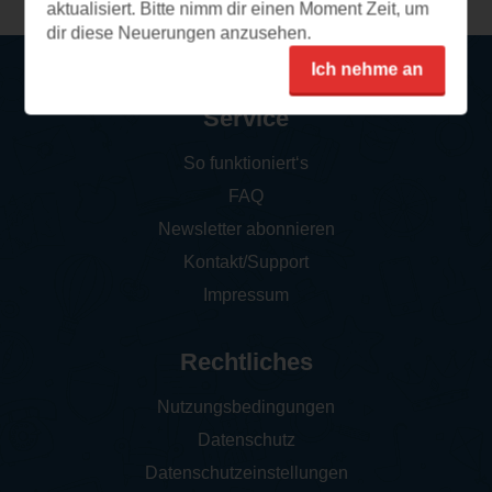
aktualisiert. Bitte nimm dir einen Moment Zeit, um
dir diese Neuerungen anzusehen.
Ich nehme an
Service
So funktioniert‘s
FAQ
Newsletter abonnieren
Kontakt/Support
Impressum
Rechtliches
Nutzungsbedingungen
Datenschutz
Datenschutzeinstellungen