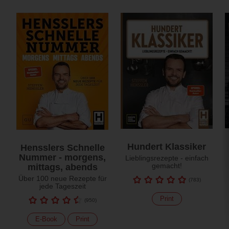
Hundert Klassiker
Hensslers Schnelle
Nummer - morgens,
Lieblingsrezepte - einfach
gemacht!
mittags, abends
Über 100 neue Rezepte für
(
783
)
jede Tageszeit
Print
(
950
)
E-Book
Print