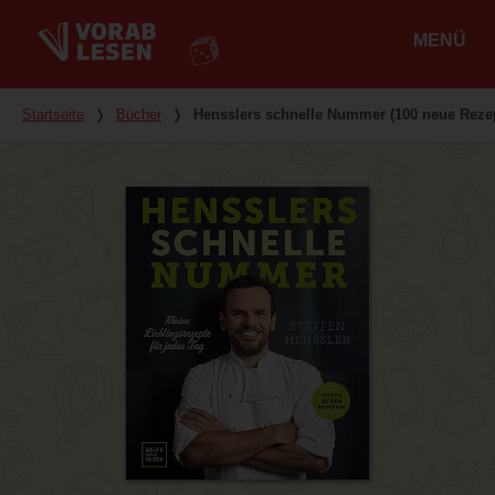
MENÜ
Hauptmenü
Du bist hier
Startseite
❭
Bücher
❭
Hensslers schnelle Nummer (100 neue Reze