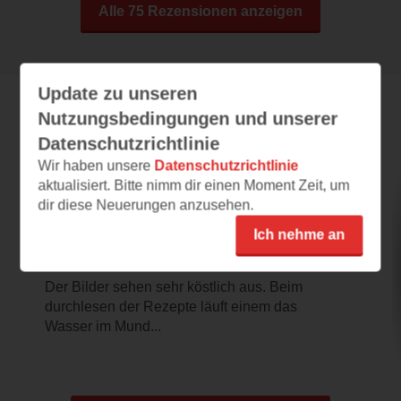
Alle 75 Rezensionen anzeigen
Update zu unseren
Nutzungsbedingungen und unserer
Leseeindrücke
Datenschutzrichtlinie
Wir haben unsere
Datenschutzrichtlinie
aktualisiert. Bitte nimm dir einen Moment Zeit, um
aquarius15
dir diese Neuerungen anzusehen.
Ich nehme an
01.02.2021 – 14:17
Hmmm lecker
Der Bilder sehen sehr köstlich aus. Beim
durchlesen der Rezepte läuft einem das
Wasser im Mund...