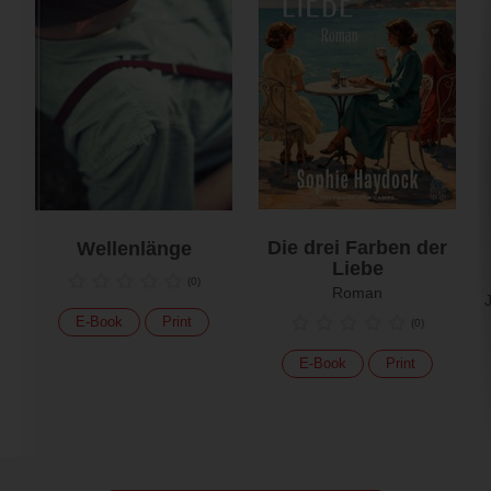
Die drei Farben der
Wellenlänge
Liebe
(
0
)
Roman
E-Book
Print
(
0
)
E-Book
Print