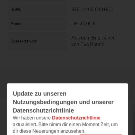
978-3-406-84819-3
ISBN
DE
24,00 €
Preis
Aus dem Englischen
Übersetzt von
von Eva Bonné
Rezensionen
Update zu unseren
Nutzungsbedingungen und unserer
Datenschutzrichtlinie
katercarlo
Wir haben unsere
Datenschutzrichtlinie
07.08.2026 – 22:12
aktualisiert. Bitte nimm dir einen Moment Zeit, um
Herz trifft Verstand
dir diese Neuerungen anzusehen.