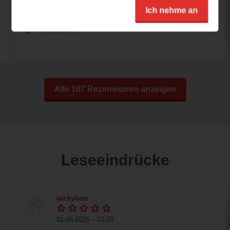
Ich war von Herz König wirklich begeistert.
Ich nehme an
Selten habe ich eine Liebesgeschichte
gelesen, die...
Alle 107 Rezensionen anzeigen
Leseeindrücke
wickyliest
01.06.2026 – 01:20