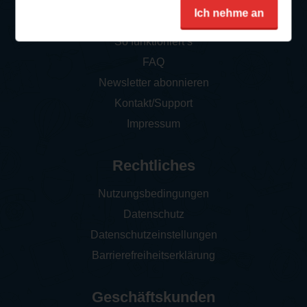
Service
Ich nehme an
So funktioniert‘s
FAQ
Newsletter abonnieren
Kontakt/Support
Impressum
Rechtliches
Nutzungsbedingungen
Datenschutz
Datenschutzeinstellungen
Barrierefreiheitserklärung
Geschäftskunden