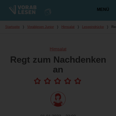
MENÜ
Hauptmenü
Du bist hier
Startseite
❭
Vorablesen Junior
❭
Hirnsalat
❭
Leseeindrücke
❭
Re
Hirnsalat
Regt zum Nachdenken
an