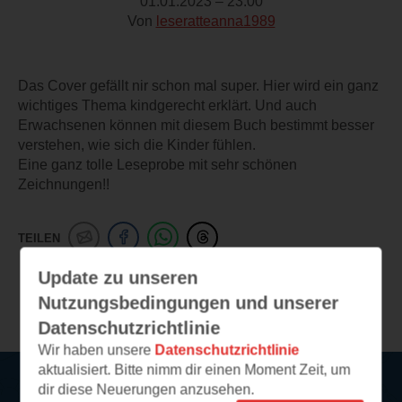
01.01.2023 – 23:00
Von
leseratteanna1989
Das Cover gefällt nir schon mal super. Hier wird ein ganz
wichtiges Thema kindgerecht erklärt. Und auch
Erwachsenen können mit diesem Buch bestimmt besser
verstehen, wie sich die Kinder fühlen.
Eine ganz tolle Leseprobe mit sehr schönen
Zeichnungen!!
TEILEN
Update zu unseren
Weitere Leseeindrücke
Nutzungsbedingungen und unserer
Datenschutzrichtlinie
Wir haben unsere
Datenschutzrichtlinie
aktualisiert. Bitte nimm dir einen Moment Zeit, um
dir diese Neuerungen anzusehen.