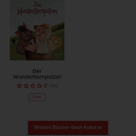
Der
Wunderkernputzer
(
255
)
Print
Weitere Bücher des/r Autor:in