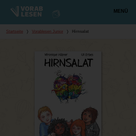
MENÜ
Hauptmenü
Du bist hier
Startseite
❭
Vorablesen Junior
❭
Hirnsalat