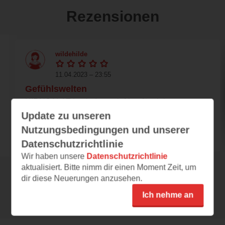
Rezensionen
wildehilde
11.04.2023 – 23:55
Gefühlswelten
HIRNSALAT hat jeder mal. Aber für viele
Kinder ist er alltäglich. Was ist Hirnsalat
Update zu unseren
eigentlich...
Nutzungsbedingungen und unserer
Datenschutzrichtlinie
Wir haben unsere
Datenschutzrichtlinie
aktualisiert. Bitte nimm dir einen Moment Zeit, um
dir diese Neuerungen anzusehen.
Alle 68 Rezensionen anzeigen
Ich nehme an