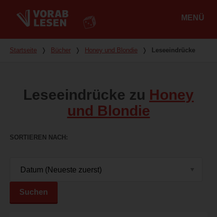
MENÜ
Hauptmenü
Du bist hier
Startseite
❭
Bücher
❭
Honey und Blondie
❭
Leseeindrücke
Leseeindrücke zu
Honey
und Blondie
SORTIEREN NACH
Suchen