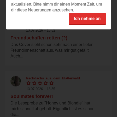
aktualisiert. Bitte nimm dir einen Moment Zeit, um
dir diese Neuerungen anzusehen.
Ich nehme an
nni000
13.07.2026 – 18:52
Freundschaften retten (?)
Das Cover sieht schon sehr nach einer tiefen
Freundinnenschaft aus, was mir gut gefällt.
Auch...
frechdachs_aus_dem_blätterwald
13.07.2026 – 18:35
Soulmates forever!
Die Leseprobe zu "Honey und Blondie" hat
mich schnell abgeholt. Eigentlich ist es schon
die...