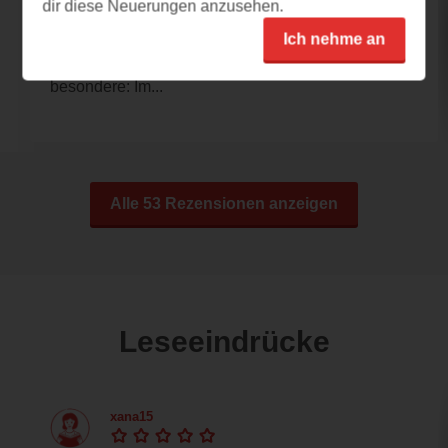
dir diese Neuerungen anzusehen.
Freundschaft pur!
Ich nehme an
Dieses Buch hat mich so überraschend und
intensiv mitgenommen und berührt! Das
besondere: Im...
Alle 53 Rezensionen anzeigen
Leseeindrücke
xana15