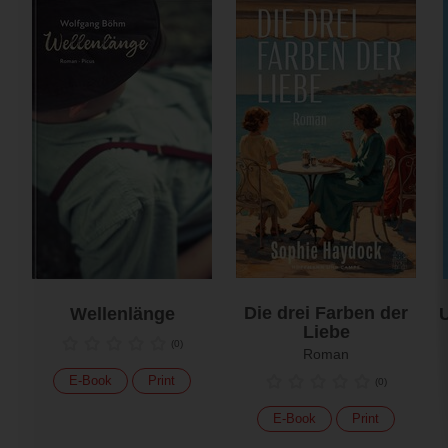
Die drei Farben der
Wellenlänge
U
Liebe
(
0
)
Roman
E-Book
Print
(
0
)
E-Book
Print