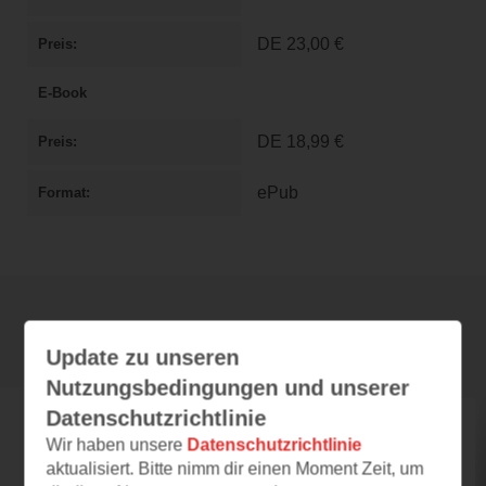
DE
23,00 €
Preis
E-Book
DE
18,99 €
Preis
ePub
Format
Rezensionen
Update zu unseren
Nutzungsbedingungen und unserer
Datenschutzrichtlinie
lady.liebesskeptisch
Wir haben unsere
Datenschutzrichtlinie
aktualisiert. Bitte nimm dir einen Moment Zeit, um
05.08.2026 – 11:56