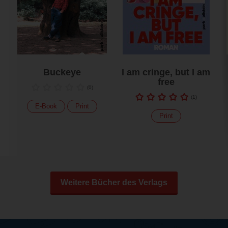
Buckeye
I am cringe, but I am
free
(
0
)
(
1
)
E-Book
Print
Print
Weitere Bücher des Verlags