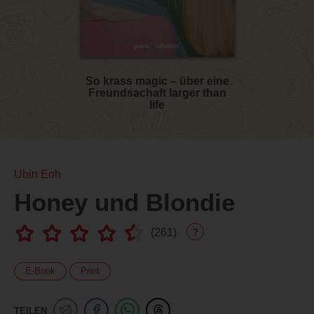
So krass magic – über eine
Freundsachaft larger than
life
Ubin Eoh
Honey und Blondie
(
261
)
?
E-Book
Print
TEILEN