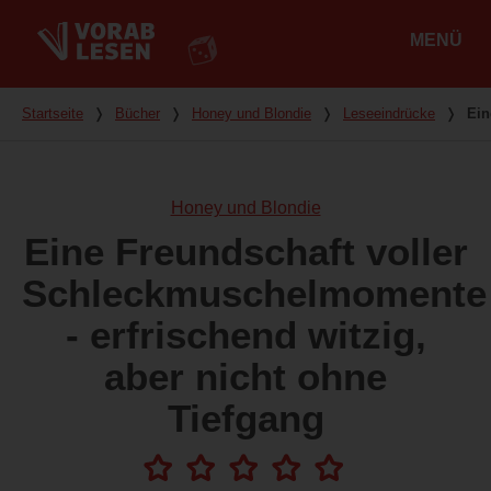
MENÜ
Hauptmenü
Du bist hier
Startseite
❭
Bücher
❭
Honey und Blondie
❭
Leseeindrücke
❭
Ein
Honey und Blondie
Eine Freundschaft voller
Schleckmuschelmomente
- erfrischend witzig,
aber nicht ohne
Tiefgang