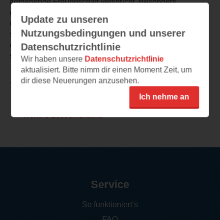
tiefgehende Freundschaft verspricht. Besonders
gespannt bin ich auf weitere "Schleckmuschelmomente"
Update zu unseren
und wie viel Magie tatsächlich in ihrer Verbundenheit
Nutzungsbedingungen und unserer
steckt. Vor dem Hintergrund der Erkrankung Blondies
erwarte ich mir nicht nur witzige Kindheitserinnerungen,
Datenschutzrichtlinie
sondern auch berührende emotionale Momente.
Wir haben unsere
Datenschutzrichtlinie
aktualisiert. Bitte nimm dir einen Moment Zeit, um
dir diese Neuerungen anzusehen.
TEILEN
Ich nehme an
Weitere Leseeindrücke
Service
So funktioniert‘s
FAQ