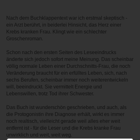
Nach dem Buchklappentext war ich erstmal skeptisch -
ein Arzt berührt, in beiderlei Hinsicht, das Herz einer
Krebs kranken Frau. Klingt wie ein schlechter
Groschenroman.
Schon nach den ersten Seiten des Leseeindrucks
änderte sich jedoch sofort meine Meinung. Das scheinbar
völlig normale Leben einer Durchschnitts-Frau, die noch
Veränderung braucht für ein erfülltes Leben, sich, nach
sechs Berufen, scheinbar immer noch weiterentwickeln
will, beeindruckt. Sie vermittelt Energie und
Lebenswillen, trotz Tod ihrer Schwester.
Das Buch ist wunderschön geschrieben, und auch, als
die Protogonistin ihre Diagnose erhält, wirkt es immer
noch realtisch, vielleicht gerade weil alles eher weit
entfernt ist - für die Leser und die Krebs kranke Frau
unwirklich und weit, weit weg.