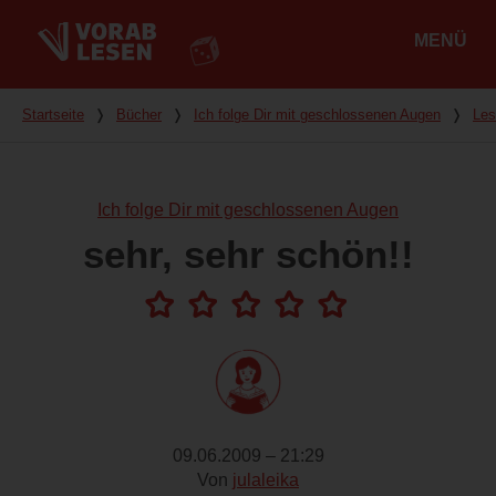
MENÜ
Hauptmenü
Du bist hier
Startseite
❭
Bücher
❭
Ich folge Dir mit geschlossenen Augen
❭
Les
Ich folge Dir mit geschlossenen Augen
sehr, sehr schön!!
09.06.2009 – 21:29
Von
julaleika