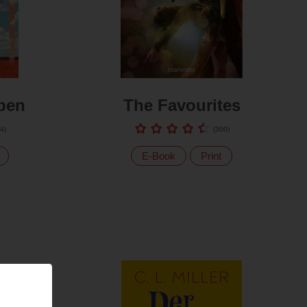
eben
The Favourites
4
)
(
300
)
E-Book
Print