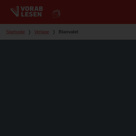
Du bist hier
Startseite
❭
Verlage
❭
Blanvalet