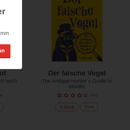
er
nimm
an
ot
Der falsche Vogel
ch noch
The Antique Hunter’s Guide to
Murder
9
)
(
370
)
E-Book
Print