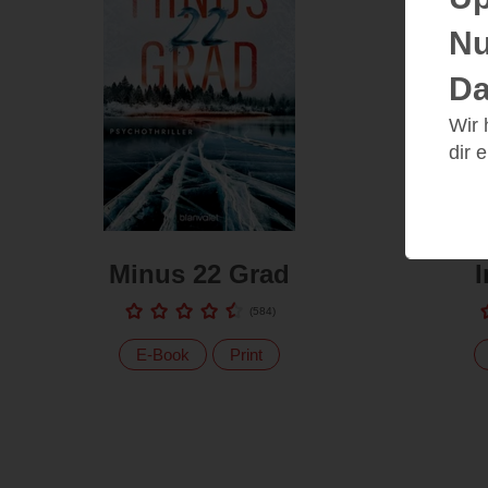
Nu
Da
Wir
dir 
Minus 22 Grad
(
584
)
E-Book
Print