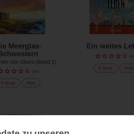
ie Meerglas-
Ein weites L
Schwestern
(
26
hter von Skara (Band 1)
E-Book
Print
(
295
)
E-Book
Print
date zu unseren