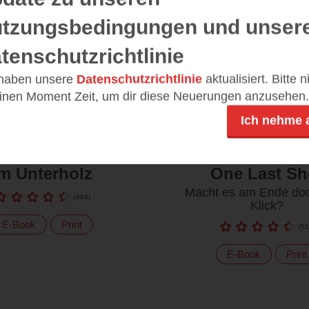
tzungsbedingungen und unser
tenschutzrichtlinie
 haben unsere
Datenschutzrichtlinie
aktualisiert. Bitte 
einen Moment Zeit, um dir diese Neuerungen anzusehen.
Ich nehme 
Im Unterholz
One Last Sh
Macht es am Ende do
(
464
)
Klick?
E-Book
Print
(
51
E-Book
Print