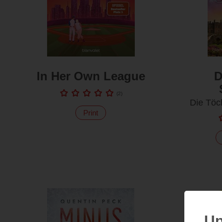
In Her Own League
D
(
2
)
Die Töc
Print
Up