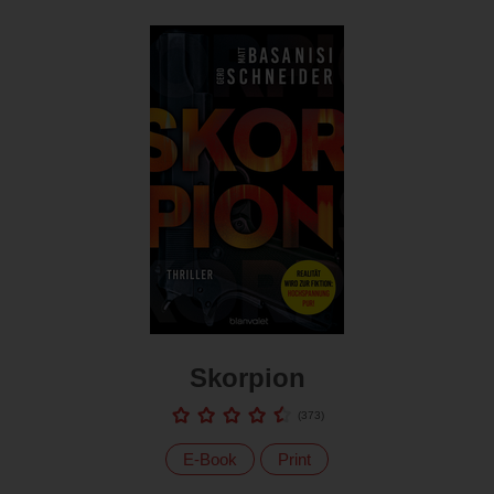
Skorpion
(
373
)
E-Book
Print