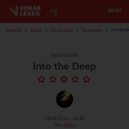
MENÜ
Hauptmenü
Du bist hier
Startseite
❭
Bücher
❭
Into the Deep
❭
Rezensionen
❭
Into the 
Into the Deep
Into the Deep
14.09.2014 – 18:30
Von
cocky