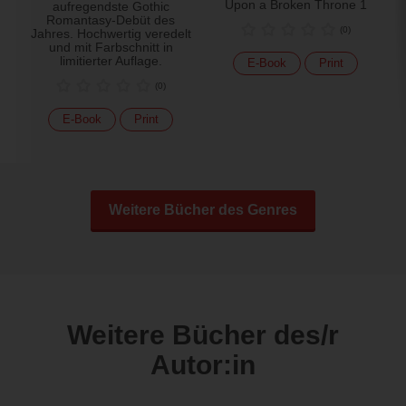
Upon a Broken Throne 1
aufregendste Gothic
Romantasy-Debüt des
(
0
)
Jahres. Hochwertig veredelt
und mit Farbschnitt in
limitierter Auflage.
E-Book
Print
(
0
)
E-Book
Print
Weitere Bücher des Genres
Weitere Bücher des/r
Autor:in