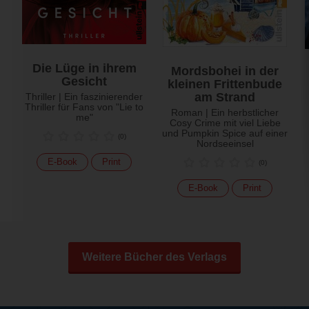
Die Lüge in ihrem
Mordsbohei in der
Gesicht
kleinen Frittenbude
am Strand
Thriller | Ein faszinierender
Thriller für Fans von "Lie to
Roman | Ein herbstlicher
me"
Cosy Crime mit viel Liebe
und Pumpkin Spice auf einer
(
0
)
Nordseeinsel
E-Book
Print
(
0
)
E-Book
Print
Weitere Bücher des Verlags