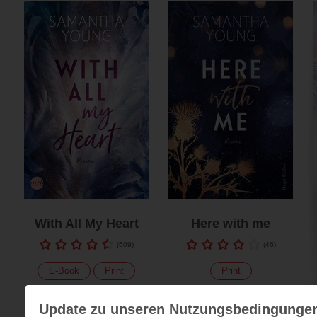
With All My Heart
Here with me
(
609
)
(
46
)
E-Book
Print
Print
Update zu unseren Nutzungsbedingungen