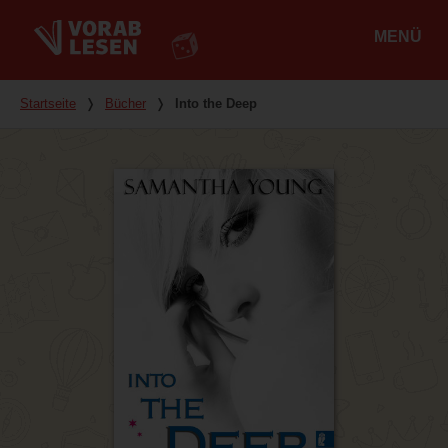
MENÜ
Hauptmenü
Du bist hier
Startseite
❭
Bücher
❭
Into the Deep