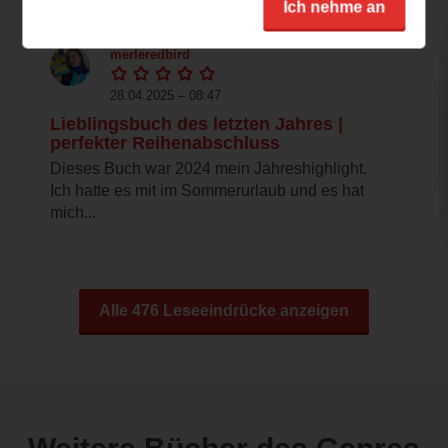
Ich nehme an
merleredbird
28.04.2025 – 08:47
Lieblingsbuch des letzten Jahres |
perfekter Reihenabschluss
Dieses Buch war 2024 mein Jahreshighlight.
Ich hatte es mit im Sommerurlaub und es hat
mich...
Alle 476 Leseeindrücke anzeigen