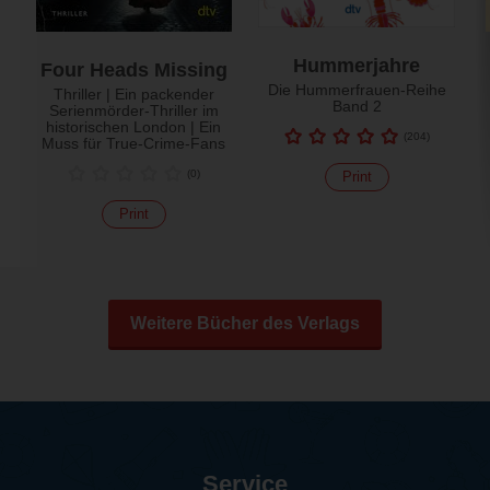
Hummerjahre
Four Heads Missing
Die Hummerfrauen-Reihe
Thriller | Ein packender
Band 2
Serienmörder-Thriller im
historischen London | Ein
(
204
)
Muss für True-Crime-Fans
(
0
)
Print
Print
Weitere Bücher des Verlags
Service