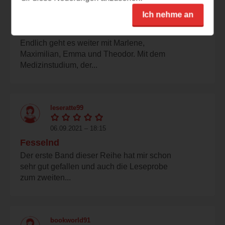
Ich nehme an
06.09.2021 – 18:22
Endlich geht es weiter
Endlich geht es weiter mit Marlene,
Maximilian, Emma und Theodor. Mit dem
Medizinstudium, der...
leseratte99
06.09.2021 – 18:15
Fesselnd
Der erste Band dieser Reihe hat mir schon
sehr gut gefallen und auch die Leseprobe
zum zweiten...
bookworld91