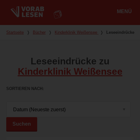
MENÜ
Hauptmenü
Du bist hier
Startseite
❭
Bücher
❭
Kinderklinik Weißensee
❭
Leseeindrücke
Leseeindrücke zu
Kinderklinik Weißensee
SORTIEREN NACH
Suchen