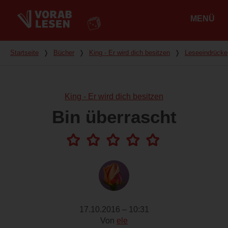
MENÜ
Hauptmenü
Du bist hier
Startseite
❭
Bücher
❭
King - Er wird dich besitzen
❭
Leseeindrücke
King - Er wird dich besitzen
Bin überrascht
17.10.2016 – 10:31
Von
ele