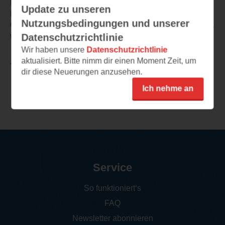
kennt sie nicht. Sie weiß nur, dass sie einen "Beschützer"
Update zu unseren
braucht.
Nutzungsbedingungen und unserer
Ob das King sein könnte und was es mit Doe auf sich hat,
will ich unbedingt wissen.
Datenschutzrichtlinie
Wir haben unsere
Datenschutzrichtlinie
aktualisiert. Bitte nimm dir einen Moment Zeit, um
TEILEN
dir diese Neuerungen anzusehen.
Ich nehme an
Weitere Leseeindrücke
Service
So funktioniert‘s
FAQ
Newsletter abonnieren