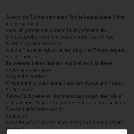
Als ich die Bücher der neuen Runde begutachtete, hätte
ich nie gedacht,
dass ich gerade von diesem Buch gefesselt bin.
Die Leseprobe beginnt mit einem Vorfall aus Kings
Kindheit, darin wird erklärt
wie die Freundschaft zwischen King und Preppy begann,
wie die beiden
ihr weiteres Leben planten, anscheinend ist dieser
Lebensplan genauso
ausgeführt worden.
King kommt (wieder einmal) aus dem Knast und Preppy
hat für ihn im
Tattoo-Studio eine Willkommensparty organisiert. Als er
sich mit einer "Kundin"näher beschäftigt", überrascht ihn
Doe und er ist sofort von ihr
begeistert.
Doe lebt auf der Straße, ihren richtigen Namen und ihre
Herkunft