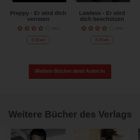
Preppy - Er wird dich
Lawless - Er wird
verraten
dich beschützen
(
141
)
(
152
)
E-Book
E-Book
Weitere Bücher des/r Autor:in
Weitere Bücher des Verlags