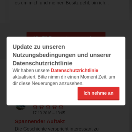
es um mich und meinen Besitz geht, bin ich...
Alle 70 Rezensionen anzeigen
Update zu unseren
Nutzungsbedingungen und unserer
Datenschutzrichtlinie
Wir haben unsere
Datenschutzrichtlinie
Leseeindrücke
aktualisiert. Bitte nimm dir einen Moment Zeit, um
dir diese Neuerungen anzusehen.
Ich nehme an
ladysamira
17.10.2016 – 13:05
Spannender Auftakt
Die Geschichte verspricht interessant zu