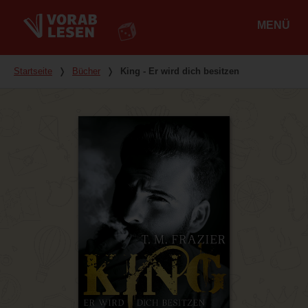
MENÜ
Hauptmenü
Du bist hier
Startseite
❭
Bücher
❭
King - Er wird dich besitzen