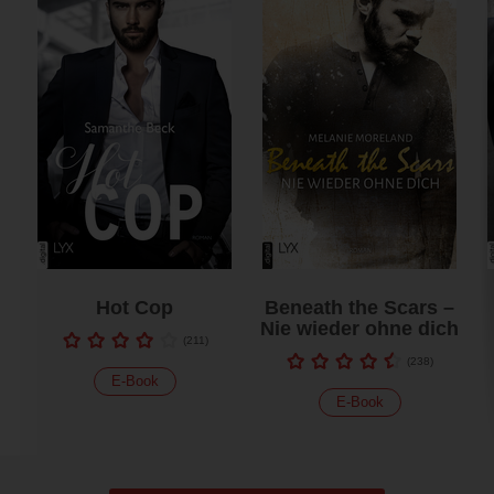
Hot Cop
Beneath the Scars –
Nie wieder ohne dich
(
211
)
(
238
)
E-Book
E-Book