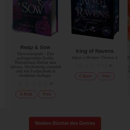
Reap & Sow
King of Ravens
Dämonenpakt - Das
Upon a Broken Throne 1
E
aufregendste Gothic
Romantasy-Debüt des
(
0
)
Jahres. Hochwertig veredelt
und mit Farbschnitt in
limitierter Auflage.
E-Book
Print
(
0
)
E-Book
Print
Weitere Bücher des Genres