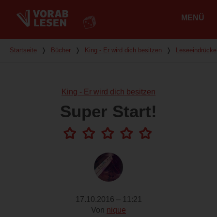
MENÜ
Hauptmenü
Du bist hier
Startseite
❭
Bücher
❭
King - Er wird dich besitzen
❭
Leseeindrücke
King - Er wird dich besitzen
Super Start!
17.10.2016 – 11:21
Von
nique