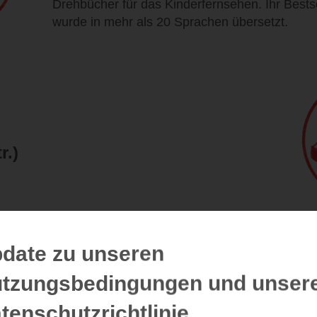
Drehbücher für das Kinderfernsehen. Ihr Bestselle
wurde in mehr als 20 Sprachen übersetzt.
r.)
date zu unseren
tzungsbedingungen und unser
Details
tenschutzrichtlinie