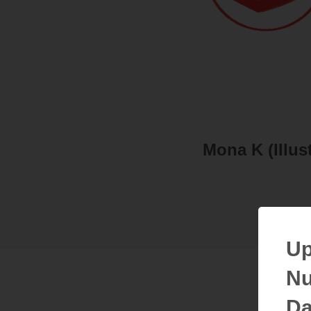
Mona K (Illust
Up
Nu
Da