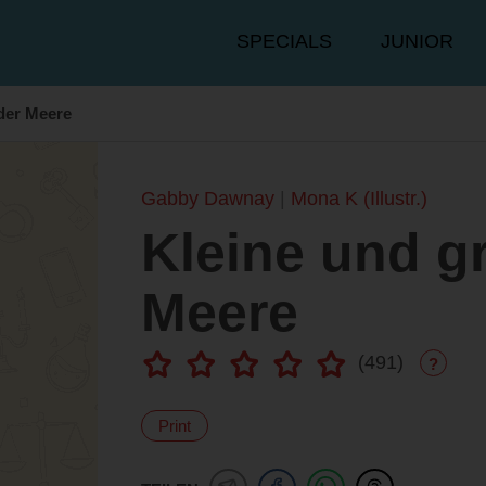
Hauptmenü
SPECIALS
JUNIOR
der Meere
Gabby Dawnay
Mona K (Illustr.)
Kleine und g
Meere
(
491
)
?
Print