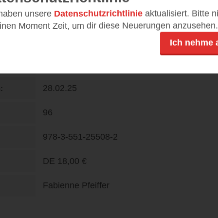
 haben unsere
Datenschutzrichtlinie
aktualisiert. Bitte 
einen Moment Zeit, um dir diese Neuerungen anzusehen.
Carlsen
Ich nehme 
Ab 4 Jahren
28.02.25
n
96
978-3-551-25508-2
DE
18,00 €
Fabienne Pfeiffer