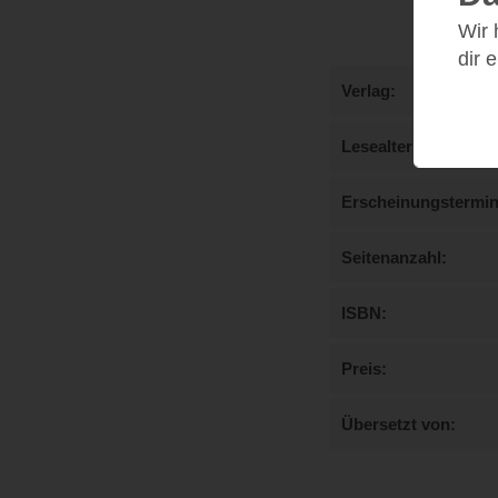
Wir
dir 
Verlag
Lesealter
Erscheinungstermi
Seitenanzahl
ISBN
Preis
Übersetzt von