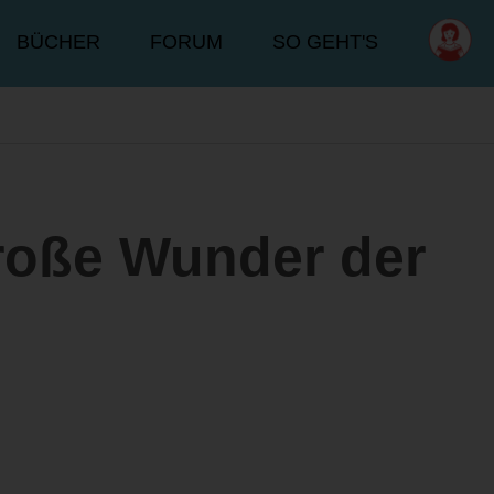
BÜCHER
FORUM
SO GEHT'S
roße Wunder der