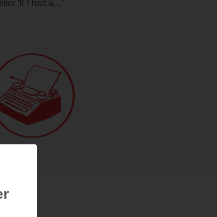
r 'If I had a... '
er