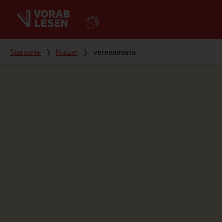
Du bist hier
Startseite
❭
Nutzer
❭
verenamaria