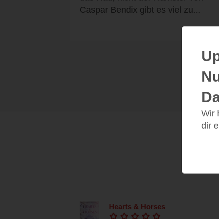
Caspar Bendix gibt es viel zu...
Up
Nu
Da
Wir
dir 
Hearts & Horses