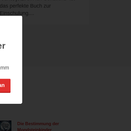
das perfekte Buch zur
Einschulung....
er
nimm
an
Die Bestimmung der
Mondsteinkinder