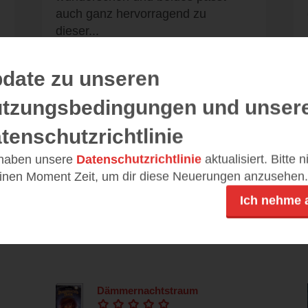
auch ganz hervorragend zu
dieser...
date zu unseren
tzungsbedingungen und unser
Alle 107 Rezensionen anzeigen
tenschutzrichtlinie
 haben unsere
Datenschutzrichtlinie
aktualisiert. Bitte 
einen Moment Zeit, um dir diese Neuerungen anzusehen.
Leseeindrücke
Ich nehme 
Dämmernachtstraum