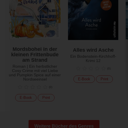
Mordsbohei in der
Alles wird Asche
kleinen Frittenbude
Ein Bodenstein-Kirchhoff-
am Strand
Krimi 12
Roman | Ein herbstlicher
(
0
)
Cosy Crime mit viel Liebe
und Pumpkin Spice auf einer
Nordseeinsel
E-Book
Print
(
0
)
E-Book
Print
Weitere Bücher des Genres