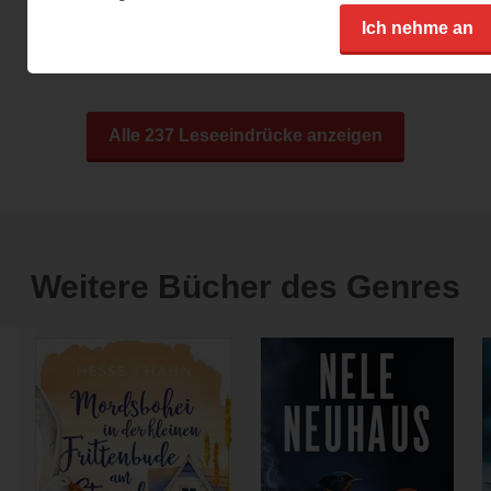
gut und auch der Titel des neuen Krimis
Ich nehme an
macht mich...
Alle 237 Leseeindrücke anzeigen
Weitere Bücher des Genres