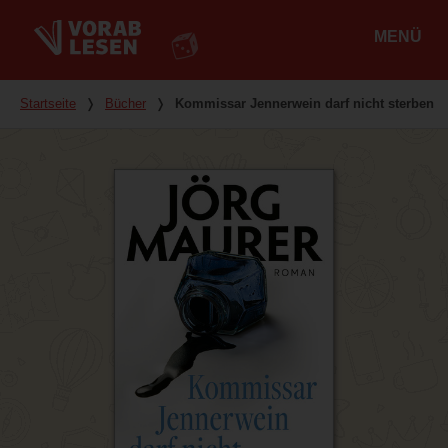
MENÜ
Hauptmenü
Du bist hier
Startseite
❭
Bücher
❭
Kommissar Jennerwein darf nicht sterben