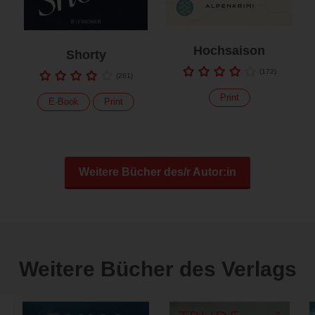
Hochsaison
Shorty
(
172
)
(
261
)
Print
E-Book
Print
Weitere Bücher des/r Autor:in
Weitere Bücher des Verlags