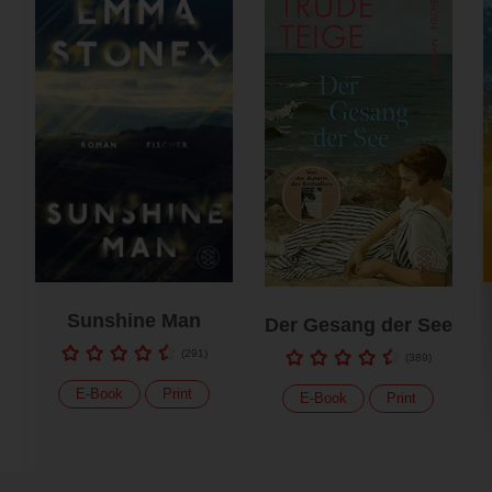
Sunshine Man
Der Gesang der See
(
291
)
(
389
)
E-Book
Print
E-Book
Print