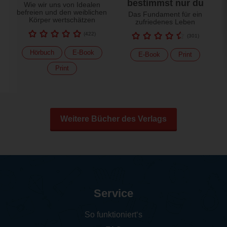
bestimmst nur du
Wie wir uns von Idealen
befreien und den weiblichen
Das Fundament für ein
Körper wertschätzen
zufriedenes Leben
(
422
)
(
301
)
Hörbuch
E-Book
E-Book
Print
Print
Weitere Bücher des Verlags
Service
So funktioniert‘s