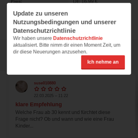
DE
16,99 €
Preis
Update zu unseren
ePub
Format
Nutzungsbedingungen und unserer
Datenschutzrichtlinie
Wir haben unsere
Datenschutzrichtlinie
aktualisiert. Bitte nimm dir einen Moment Zeit, um
dir diese Neuerungen anzusehen.
Rezensionen
Ich nehme an
suse010880
22.03.2025 – 11:22
klare Empfehlung
Welche Frau ab 30 kennt und fürchtet diese
Frage nicht? Ob und wann und wie eine Frau
Kinder...