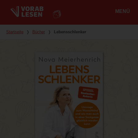
MENÜ
Hauptmenü
Du bist hier
Startseite
❭
Bücher
❭
Lebensschlenker