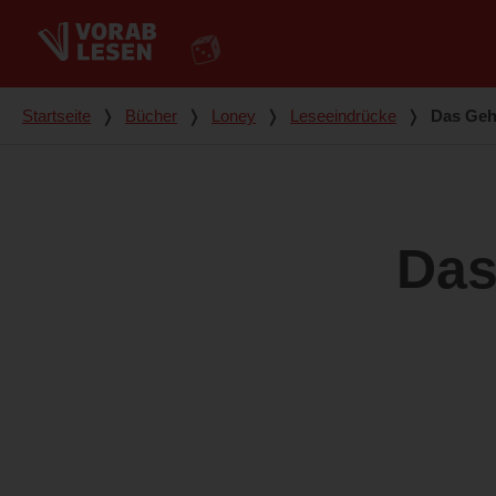
Du bist hier
Startseite
❭
Bücher
❭
Loney
❭
Leseeindrücke
❭
Das Geh
Das