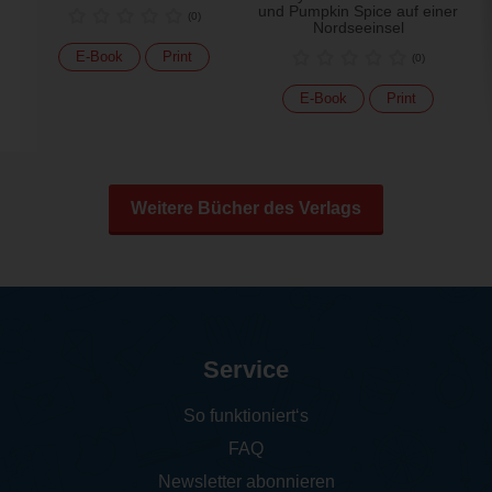
und Pumpkin Spice auf einer
(
0
)
Nordseeinsel
E-Book
Print
(
0
)
E-Book
Print
Weitere Bücher des Verlags
Service
So funktioniert‘s
FAQ
Newsletter abonnieren