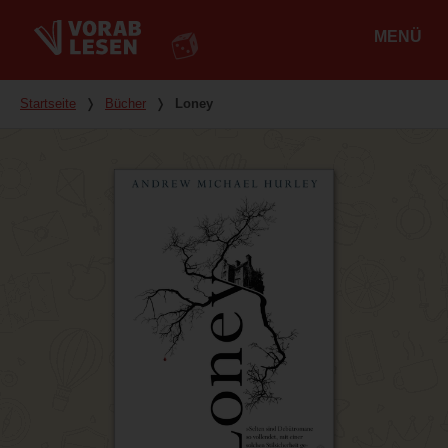
MENÜ
Hauptmenü
Du bist hier
Startseite
❭
Bücher
❭
Loney