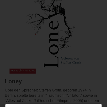
Loney
Über den Sprecher: Steffen Groth, geboren 1974 in
Berlin, spielte bereits in "Traumschiff", "Tatort" sowie in
"Alles auf Zucker"! (Deutscher Filmpreis 2005) und dem
Mehrteiler "Weissensee" (DeutscherFernsehpreis 2011)