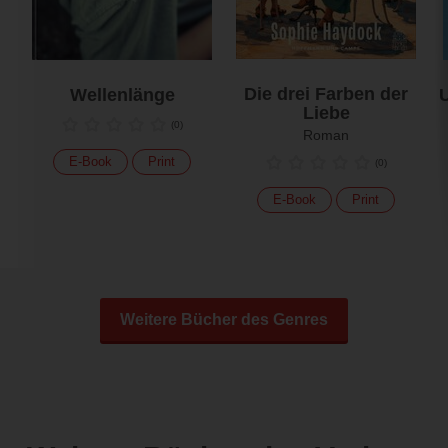
Die drei Farben der
Wellenlänge
U
Liebe
(
0
)
Roman
E-Book
Print
(
0
)
E-Book
Print
Weitere Bücher des Genres