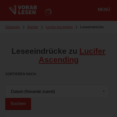
MENÜ
Hauptmenü
Du bist hier
Startseite
❭
Bücher
❭
Lucifer Ascending
❭
Leseeindrücke
Leseeindrücke zu
Lucifer
Ascending
SORTIEREN NACH
Suchen