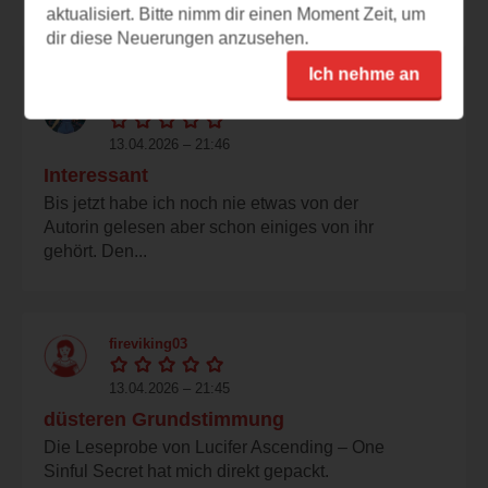
Klappentext verspricht bereits einen wirklich...
aktualisiert. Bitte nimm dir einen Moment Zeit, um
dir diese Neuerungen anzusehen.
Ich nehme an
marzipanmaedchen
13.04.2026 – 21:46
Interessant
Bis jetzt habe ich noch nie etwas von der
Autorin gelesen aber schon einiges von ihr
gehört. Den...
fireviking03
13.04.2026 – 21:45
düsteren Grundstimmung
Die Leseprobe von Lucifer Ascending – One
Sinful Secret hat mich direkt gepackt.