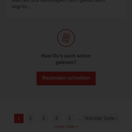
Märchen und Mythologien, doch genau darin
liegt für...
Hast Du's auch schon
gelesen?
Rezension schreiben
1
2
3
4
5
…
Nächste Seite ›
Letzte Seite »