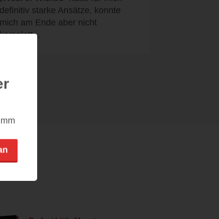
definitiv starke Ansätze, konnte
mich am Ende aber nicht
komplett...
er
nimm
an