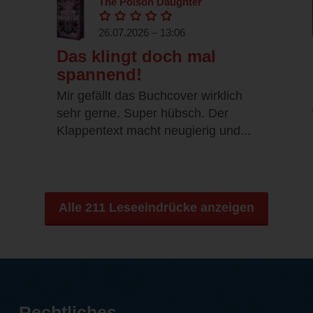
The Poison Daughter
26.07.2026 – 13:06
Das klingt doch mal
spannend!
Mir gefällt das Buchcover wirklich
sehr gerne. Super hübsch. Der
Klappentext macht neugierig und...
Alle 211 Leseeindrücke anzeigen
Rechtliches