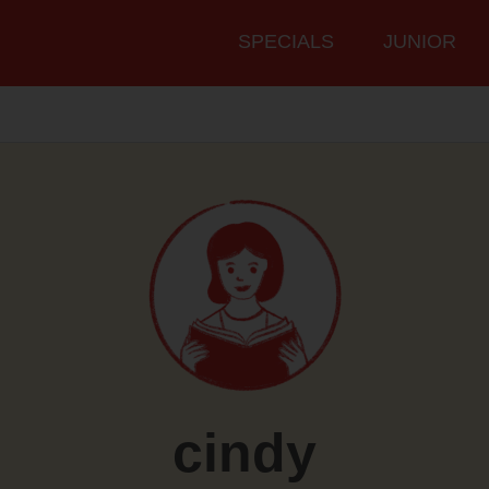
Hauptmenü
SPECIALS
JUNIOR
cindy