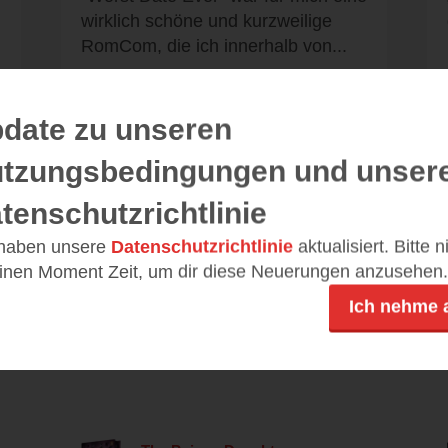
wirklich schöne und kurzweilige
RomCom, die ich innerhalb von...
date zu unseren
tzungsbedingungen und unser
Alle 36 Rezensionen anzeigen
tenschutzrichtlinie
 haben unsere
Datenschutzrichtlinie
aktualisiert. Bitte 
einen Moment Zeit, um dir diese Neuerungen anzusehen.
Ich nehme 
Leseeindrücke