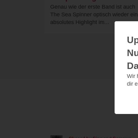
Genau wie der erste Band ist auch
The Sea Spinner optisch wieder ein
absolutes Highlight im...
Up
Nu
Da
Wir
dir 