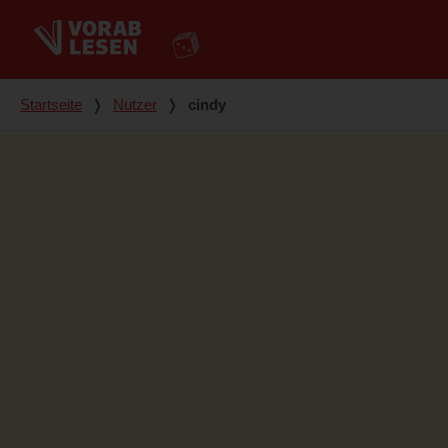
Du bist hier
Startseite
❭
Nutzer
❭
cindy