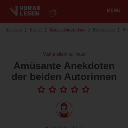
MENÜ
Hauptmenü
Du bist hier
Startseite
❭
Bücher
❭
Mama allein zu Haus
❭
Rezensionen
❭
Am
Mama allein zu Haus
Amüsante Anekdoten
der beiden Autorinnen