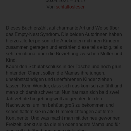
06.04.2021 – 14:17
Von
schlaflosleser
Dieses Buch erzählt auf charmante Art und Weise über
das Empty-Nest Syndrom. Die beiden Autorinnen haben
hierzu allerlei persönliche Anekdoten mit ihren Kindern
zusammen getragen und erzählen diese teils eitzig, teils
sehr emotional über die Beziehung zwischen Mutter und
Kind.
Kaum den Schulabschluss in der Tasche und noch grün
hinter den Ohren, sollen die Mamas ihre jungen,
unselbstständigen und unerfahrenen Kinder ziehen
lassen. Kein Wunder, dass sich das komisch anfühlt und
man sich damit schwer tut. Nun hat man sich bald zwei
Jahrzehnte hingebungsvoll aufgeopfert für den
Nachwuchs, um ihn behütet groß zu bekommen und
schon flattern sie in alle Himmelrichtungen auf ferne
Kontinente. Und was macht man mit der neu gewonnen
Freizeit, denkt sie da die ein oder andere Mama und für
wen soll ich überhaupt noch einkaufen.