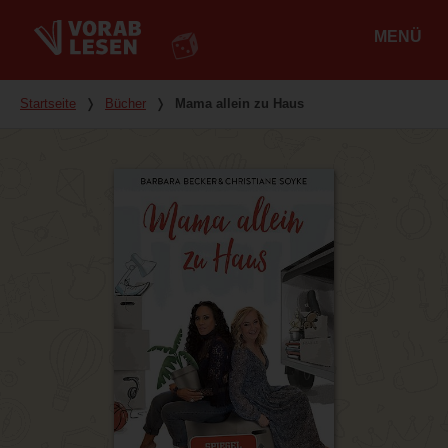
MENÜ
Hauptmenü
Du bist hier
Startseite
❭
Bücher
❭
Mama allein zu Haus