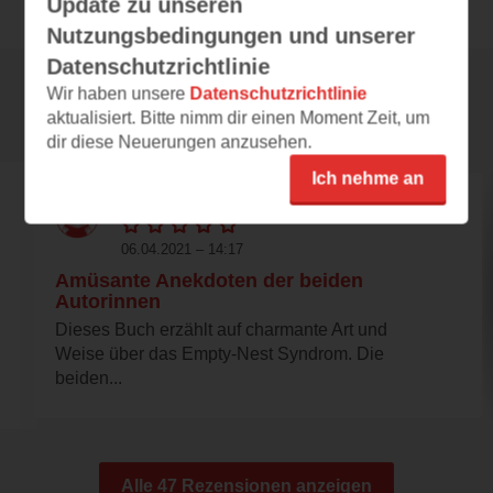
Update zu unseren
Nutzungsbedingungen und unserer
Datenschutzrichtlinie
Wir haben unsere
Datenschutzrichtlinie
Rezensionen
aktualisiert. Bitte nimm dir einen Moment Zeit, um
dir diese Neuerungen anzusehen.
Ich nehme an
schlaflosleser
06.04.2021 – 14:17
Amüsante Anekdoten der beiden
Autorinnen
Dieses Buch erzählt auf charmante Art und
Weise über das Empty-Nest Syndrom. Die
beiden...
Alle 47 Rezensionen anzeigen