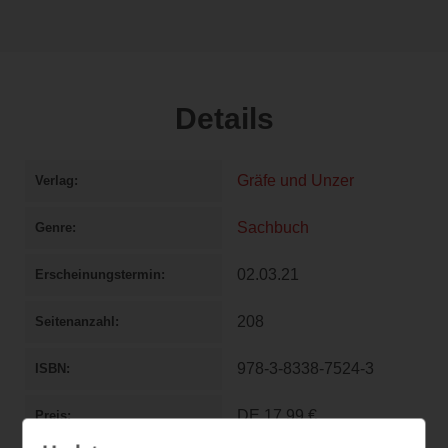
Details
Gräfe und Unzer
Verlag
Sachbuch
Genre
02.03.21
Erscheinungstermin
208
Seitenanzahl
978-3-8338-7524-3
ISBN
DE
17,99 €
Preis