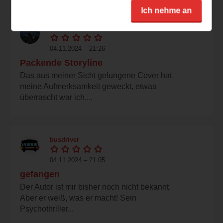
Ich nehme an
maddinliest
04.11.2024 – 21:26
Packende Storyline
Das aus meiner Sicht gelungene Cover hat
meine Aufmerksamkeit geweckt, etwas
überrascht war ich,...
busdriver
04.11.2024 – 21:05
gefangen
Der Autor ist mir bisher noch nicht bekannt.
Aber er weiß, was er macht! Sein
Psychothriller...