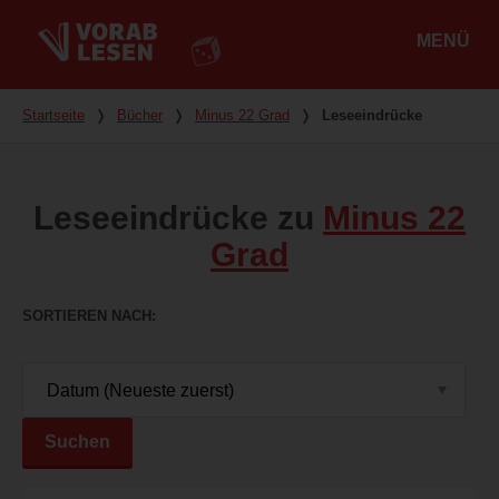
MENÜ
Hauptmenü
Du bist hier
Startseite
❭
Bücher
❭
Minus 22 Grad
❭
Leseeindrücke
Leseeindrücke zu
Minus 22
Grad
SORTIEREN NACH
Suchen