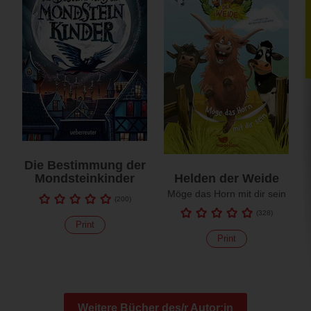
Die Bestimmung der
Mondsteinkinder
Helden der Weide
Möge das Horn mit dir sein
(
200
)
(
328
)
Print
Print
Weitere Bücher des/r Autor:in