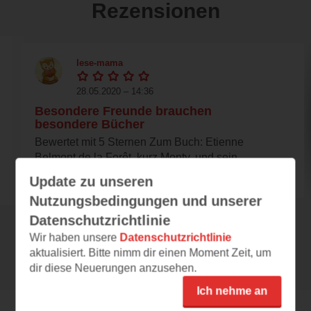
Rezensionen
lese-mama
28.05.2020 – 14:36
Besondere Freunde brauchen
besondere Bücher
Bewertet mit 5 Sternen Zum Buch: Etienne
Belmont de la Forêt, kurz Monty, und sein
Freund,...
Update zu unseren
Nutzungsbedingungen und unserer
Datenschutzrichtlinie
Wir haben unsere
Datenschutzrichtlinie
Alle 43 Rezensionen anzeigen
aktualisiert. Bitte nimm dir einen Moment Zeit, um
dir diese Neuerungen anzusehen.
Ich nehme an