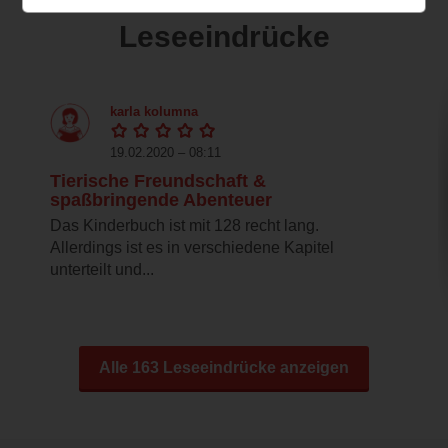
Leseeindrücke
karla kolumna
19.02.2020 – 08:11
Tierische Freundschaft &
spaßbringende Abenteuer
Das Kinderbuch ist mit 128 recht lang.
Allerdings ist es in verschiedene Kapitel
unterteilt und...
Alle 163 Leseeindrücke anzeigen