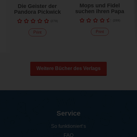
Mops und Fidel
Die Geister der
suchen ihren Papa
Pandora Pickwick
(
289
)
(
279
)
Print
Print
Weitere Bücher des Verlags
Service
So funktioniert‘s
FAQ