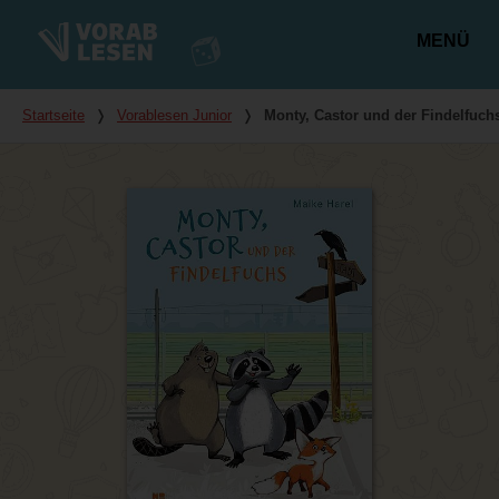
MENÜ
Hauptmenü
Du bist hier
Startseite
❭
Vorablesen Junior
❭
Monty, Castor und der Findelfuch