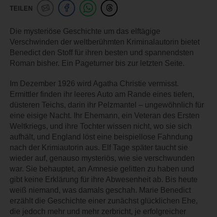
TEILEN
Die mysteriöse Geschichte um das elftägige
Verschwinden der weltberühmten Kriminalautorin bietet
Benedict den Stoff für ihren besten und spannendsten
Roman bisher. Ein Pageturner bis zur letzten Seite.
Im Dezember 1926 wird Agatha Christie vermisst.
Ermittler finden ihr leeres Auto am Rande eines tiefen,
düsteren Teichs, darin ihr Pelzmantel – ungewöhnlich für
eine eisige Nacht. Ihr Ehemann, ein Veteran des Ersten
Weltkriegs, und ihre Tochter wissen nicht, wo sie sich
aufhält, und England löst eine beispiellose Fahndung
nach der Krimiautorin aus. Elf Tage später taucht sie
wieder auf, genauso mysteriös, wie sie verschwunden
war. Sie behauptet, an Amnesie gelitten zu haben und
gibt keine Erklärung für ihre Abwesenheit ab. Bis heute
weiß niemand, was damals geschah. Marie Benedict
erzählt die Geschichte einer zunächst glücklichen Ehe,
die jedoch mehr und mehr zerbricht, je erfolgreicher