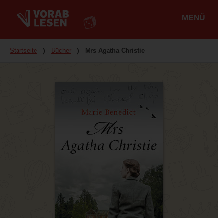
MENÜ
Hauptmenü
Du bist hier
Startseite
❭
Bücher
❭
Mrs Agatha Christie