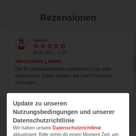
Rezensionen
luise.pl
26.09.2022 – 11:51
Verrücktes Leben
Die Erzählperspektiven empfand ich als sehr
interessant. Diese werden auf zwei Personen
und zwei...
Update zu unseren
Nutzungsbedingungen und unserer
Alle 168 Rezensionen anzeigen
Datenschutzrichtlinie
Wir haben unsere
Datenschutzrichtlinie
aktualisiert. Bitte nimm dir einen Moment Zeit, um