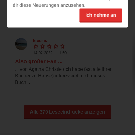
dir diese Neuerungen anzusehen.
Ich nehme an
Leseeindrücke
kruems
14.02.2022 – 11:50
Also großer Fan ...
... von Agatha Christie (ich habe fast alle ihrer
Bücher zu Hause) interessiert mich dieses
Buch...
Alle 370 Leseeindrücke anzeigen