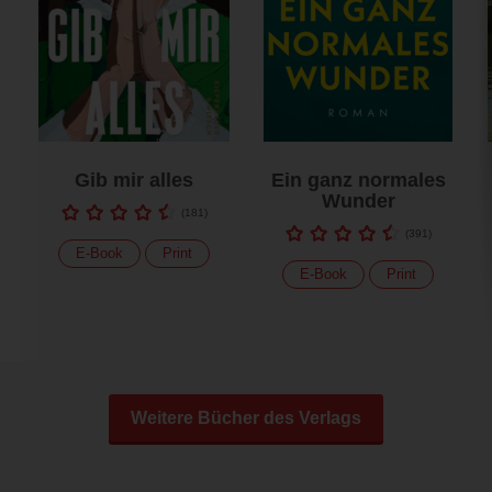
Gib mir alles
Ein ganz normales
Wunder
(
181
)
(
391
)
E-Book
Print
E-Book
Print
Weitere Bücher des Verlags