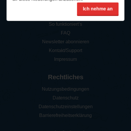
Ich nehme an
Service
So funktioniert‘s
FAQ
Newsletter abonnieren
Kontakt/Support
Impressum
Rechtliches
Nutzungsbedingungen
Datenschutz
Datenschutzeinstellungen
Barrierefreiheitserklärung