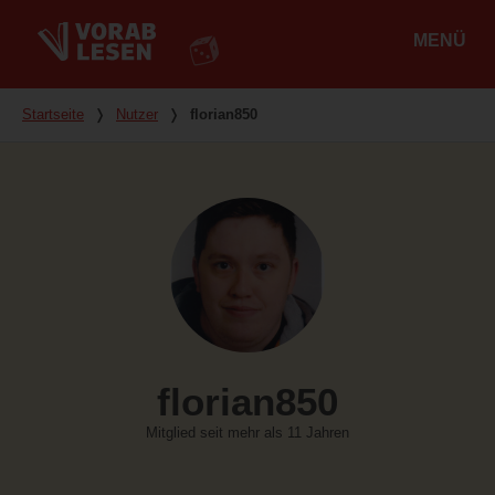
MENÜ
Hauptmenü
Du bist hier
Startseite
❭
Nutzer
❭
florian850
florian850
Mitglied seit mehr als 11 Jahren