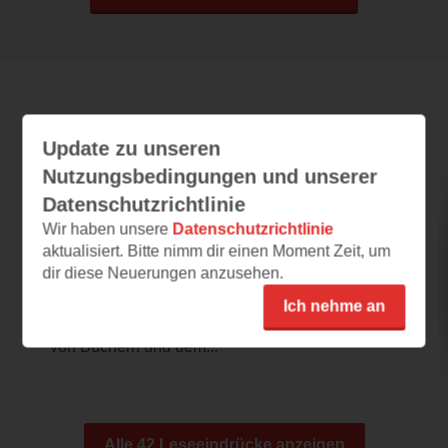
Leseeindrücke
Update zu unseren
Nutzungsbedingungen und unserer
Datenschutzrichtlinie
Nora Joyce und die Liebe zu den Büchern
Wir haben unsere
Datenschutzrichtlinie
22.03.2021 – 01:11
aktualisiert. Bitte nimm dir einen Moment Zeit, um
dir diese Neuerungen anzusehen.
Ein Buch mit Atmosphäre!
Es klingt nach einem Buch mit viel
Ich nehme an
Atmosphäre und Tiefgang. Als großer Fan
von Büchern und dem...
Alle 42 Leseeindrücke anzeigen