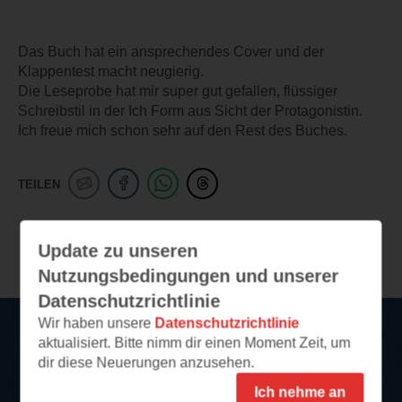
Das Buch hat ein ansprechendes Cover und der
Klappentest macht neugierig.
Die Leseprobe hat mir super gut gefallen, flüssiger
Schreibstil in der Ich Form aus Sicht der Protagonistin.
Ich freue mich schon sehr auf den Rest des Buches.
TEILEN
Weitere Leseeindrücke
Update zu unseren
Nutzungsbedingungen und unserer
Datenschutzrichtlinie
Wir haben unsere
Datenschutzrichtlinie
aktualisiert. Bitte nimm dir einen Moment Zeit, um
Service
dir diese Neuerungen anzusehen.
Ich nehme an