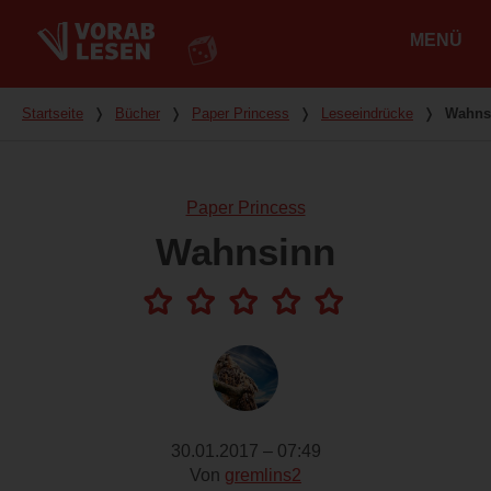
MENÜ
Hauptmenü
Du bist hier
Startseite
❭
Bücher
❭
Paper Princess
❭
Leseeindrücke
❭
Wahns
Paper Princess
Wahnsinn
30.01.2017 – 07:49
Von
gremlins2