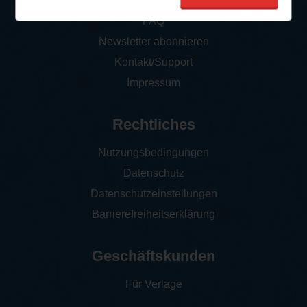
So funktioniert‘s
FAQ
Newsletter abonnieren
Kontakt/Support
Impressum
Rechtliches
Nutzungsbedingungen
Datenschutz
Datenschutzeinstellungen
Barrierefreiheitserklärung
Geschäftskunden
Für Verlage