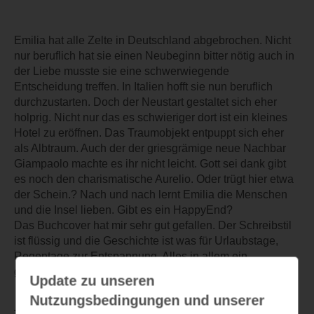
Emilia hat alle Zelte in Deutschland abgebrochen. Nicht
nur beruflich hat sie einen Neubeginn bitter nötig auch in
der Liebe musste sie eine schwerwiegende
Entscheidung treffen. In Italien hofft sie nun beruflich
durchzustarten. Doch der Neustart gestaltet sich eher
holprig. Nicht nur das es schwieriger dort ist ein kleines
Hotel zu eröffnen. Das Traumobjekt entpuppt sich eher
als Albtraum. Auch der der griesgrämige neue Nachbar
Giampaolo machte es ihr nicht leicht. Gott sei dank gibt
es noch den charismatische Aurelio. Oder trügt hier etwa
der Schein.? Nach und nach lernt Emilia die Menschen
und die Insel lieben. Gibt es ein HappyEnd?
Das Buchcover hat mir sehr gut gefallen. Der Schreibstil
ist flüssig und die Geschichte ist was für Urlaubstage,
Regentage zur Entspannung. Alles in allem ein
gelungener Roman mit kleinen Schwächen.
Update zu unseren
Nutzungsbedingungen und unserer
TEILEN