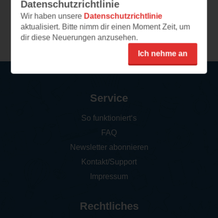
Datenschutzrichtlinie
Wir haben unsere
Datenschutzrichtlinie
aktualisiert. Bitte nimm dir einen Moment Zeit, um
Weitere Rezensionen
dir diese Neuerungen anzusehen.
Ich nehme an
Service
So funktioniert‘s
FAQ
Newsletter abonnieren
Kontakt/Support
Impressum
Rechtliches