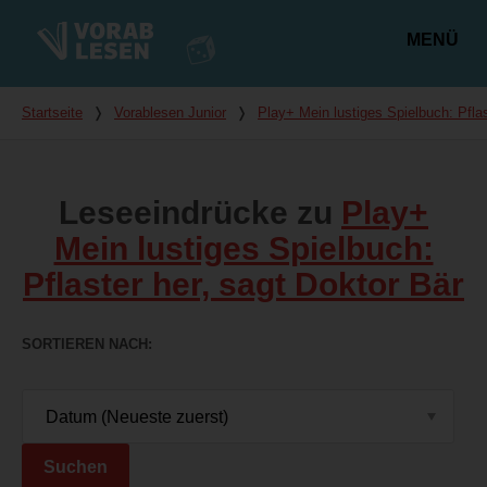
MENÜ
Hauptmenü
Du bist hier
Startseite
❭
Vorablesen Junior
❭
Play+ Mein lustiges Spielbuch: Pflas
Leseeindrücke zu
Play+
Mein lustiges Spielbuch:
Pflaster her, sagt Doktor Bär
SORTIEREN NACH
Suchen