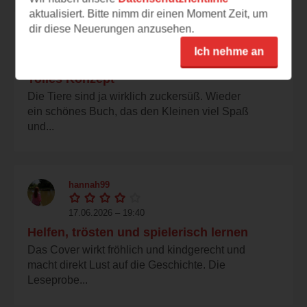
aktualisiert. Bitte nimm dir einen Moment Zeit, um
dir diese Neuerungen anzusehen.
tigermaus
Ich nehme an
17.06.2026 – 19:55
Tolles Konzept
Die Tiere sind ja wirklich zuckersüß. Wieder
ein schönes Buch, das den Kleinen viel Spaß
und...
hannah99
17.06.2026 – 19:40
Helfen, trösten und spielerisch lernen
Das Cover wirkt fröhlich und kindgerecht und
macht direkt Lust auf die Geschichte. Die
Leseprobe...