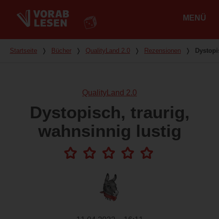
MENÜ
Hauptmenü
Du bist hier
Startseite
❭
Bücher
❭
QualityLand 2.0
❭
Rezensionen
❭
Dystopi
QualityLand 2.0
Dystopisch, traurig,
wahnsinnig lustig