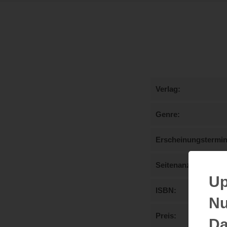
Verlag
Genre
Erscheinungstermi
Seitenanzahl
Up
ISBN
Nu
Preis
Da