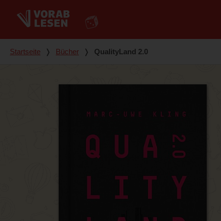
Du bist hier
Startseite
❭
Bücher
❭
QualityLand 2.0