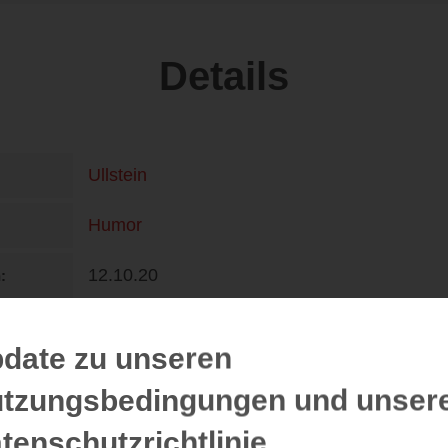
Details
Ullstein
Humor
12.10.20
n
432
date zu unseren
9783550201028
tzungsbedingungen und unser
DE
19,00 €
tenschutzrichtlinie