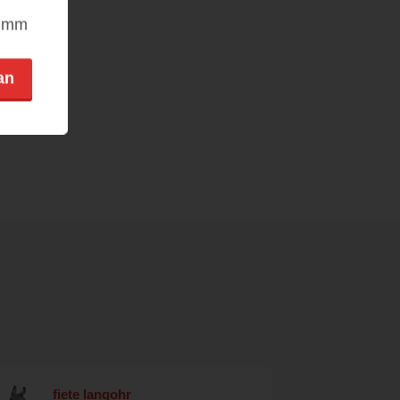
nimm
an
fiete langohr