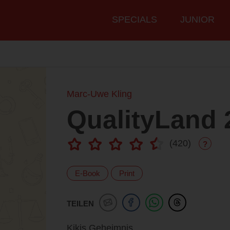
Hauptmenü
SPECIALS
JUNIOR
Marc-Uwe Kling
QualityLand 
(
420
)
?
E-Book
Print
TEILEN
Kikis Geheimnis