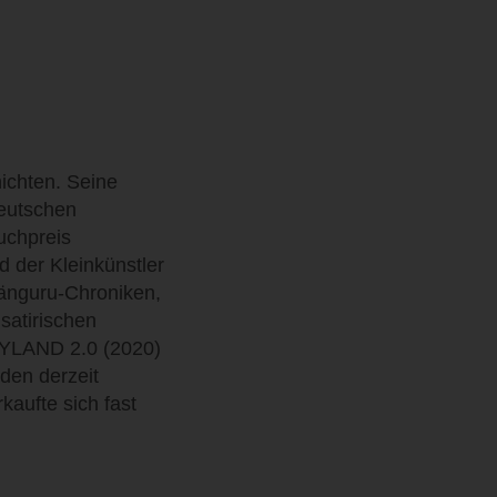
ichten. Seine
eutschen
uchpreis
 der Kleinkünstler
Känguru-Chroniken,
satirischen
YLAND 2.0 (2020)
den derzeit
aufte sich fast