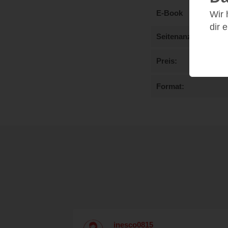
E-Book
Wir
dir 
Seitenanzahl
Preis
Format
inesco0815