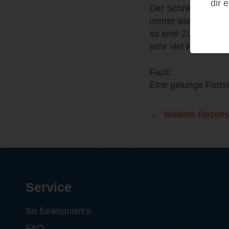
dir 
Der Schreibstil von
immer wieder zum L
so eine Zukunft? Un
sehr viel Freude u
Fazit:
Eine gelunge Fort
Weitere Rezens
Service
So funktioniert‘s
FAQ