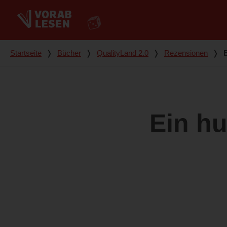
Du bist hier
Startseite
❭
Bücher
❭
QualityLand 2.0
❭
Rezensionen
❭
Ein hu