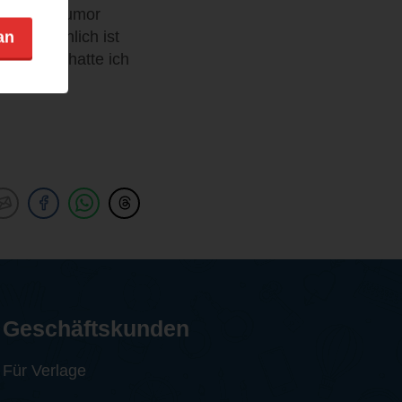
it seinem Humor
hrscheinlich ist
an
 Dennoch hatte ich
Geschäftskunden
Für Verlage