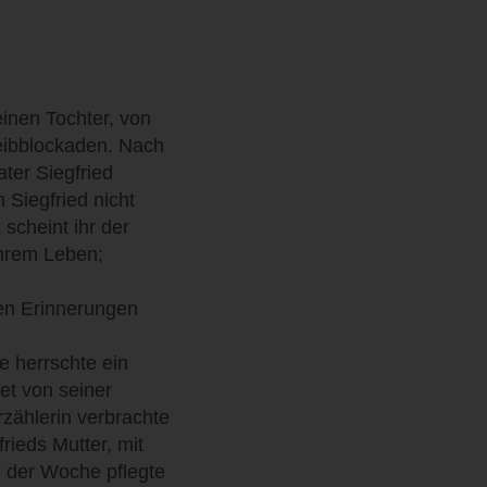
einen Tochter, von
eibblockaden. Nach
ater Siegfried
 Siegfried nicht
scheint ihr der
ihrem Leben;
ren Erinnerungen
de herrschte ein
tet von seiner
rzählerin verbrachte
rieds Mutter, mit
g der Woche pflegte