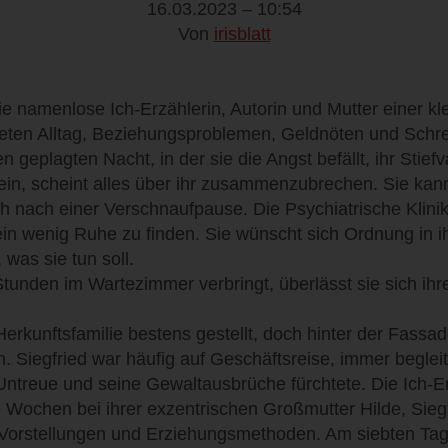
16.03.2023 – 10:54
Von
irisblatt
ie namenlose Ich-Erzählerin, Autorin und Mutter einer kl
teten Alltag, Beziehungsproblemen, Geldnöten und Schr
 geplagten Nacht, in der sie die Angst befällt, ihr Stiefv
in, scheint alles über ihr zusammenzubrechen. Sie kann
ch nach einer Verschnaufpause. Die Psychiatrische Klinik 
ein wenig Ruhe zu finden. Sie wünscht sich Ordnung in 
was sie tun soll.
Stunden im Wartezimmer verbringt, überlässt sie sich ih
 Herkunftsfamilie bestens gestellt, doch hinter der Fassa
on. Siegfried war häufig auf Geschäftsreise, immer beglei
Untreue und seine Gewaltausbrüche fürchtete. Die Ich-E
e Wochen bei ihrer exzentrischen Großmutter Hilde, Siegf
n Vorstellungen und Erziehungsmethoden. Am siebten Ta