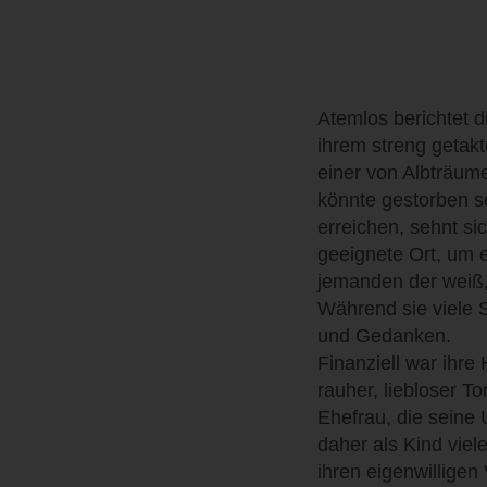
Atemlos berichtet d
ihrem streng getak
einer von Albträumen
könnte gestorben se
erreichen, sehnt si
geeignete Ort, um 
jemanden der weiß, 
Während sie viele 
und Gedanken.
Finanziell war ihre
rauher, liebloser T
Ehefrau, die seine 
daher als Kind viel
ihren eigenwillige