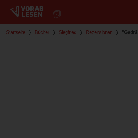
Du bist hier
Startseite
❭
Bücher
❭
Siegfried
❭
Rezensionen
❭
"Gedrä