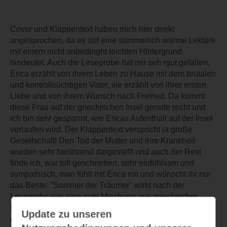
Cover und Klappentext haben mich hier direkt
angesprochen, da es auf eine sommerlich warme Lektüre
mit einem nicht unbedinght leichten HIntergrund
hindeutet. Auch die Leseprobe hat mir seh rgut gefallen,
Erica erzählt von ihrem Leben zu Hause mit dem brutalen
und kontrollsüchtigen Vater, sie erzählt von ihrer ersten
Liebe und von ihrem Wunsch nach Freiheit. Da kommt
diese Frau auf der griechischen Insel gerade recht und
ich bin sehr gespannt, wie Ericas Aufenthalt auf der Insel
verlaufen wird. Der Klappentext verspricht ja große
Gesellschaft! Den Tod der Mutter und ihre Krankheit
wurden sehr berührend dargestellt und auch der Rest
finde ich, war toll geschrieben. sehr einfühlsam und
sympathisch, man fühlt mit Erica mit und wünscht ihr nur
das Beste. "Sommer der Träumer" wirkt nach der
Leseprobe wie eine gute Mischung aus griechischer
Naturidylle, toller Gemeinschaft und schweren Themen,
Update zu unseren
genau nach meinem Geschmack!