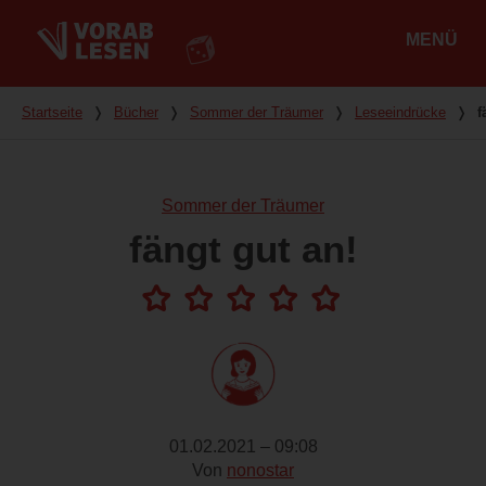
MENÜ
Hauptmenü
Du bist hier
Startseite
❭
Bücher
❭
Sommer der Träumer
❭
Leseeindrücke
❭
f
Sommer der Träumer
fängt gut an!
01.02.2021 – 09:08
Von
nonostar