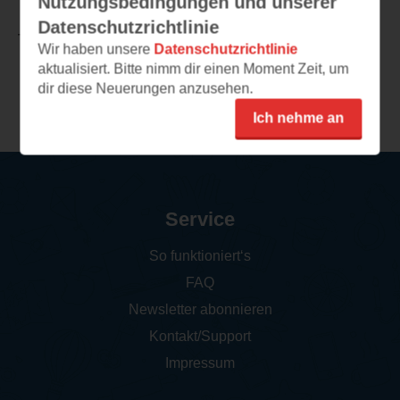
Nutzungsbedingungen und unserer
Datenschutzrichtlinie
TEILEN
Wir haben unsere
Datenschutzrichtlinie
aktualisiert. Bitte nimm dir einen Moment Zeit, um
dir diese Neuerungen anzusehen.
Weitere Leseeindrücke
Ich nehme an
Service
So funktioniert‘s
FAQ
Newsletter abonnieren
Kontakt/Support
Impressum