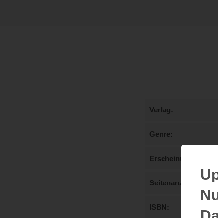
Verlag
Genre
Erscheinungstermi
Up
Seitenanzahl
Nu
ISBN
Da