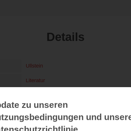
Details
Ullstein
Literatur
01.03.21
n
date zu unseren
384
tzungsbedingungen und unser
9783550201424
tenschutzrichtlinie