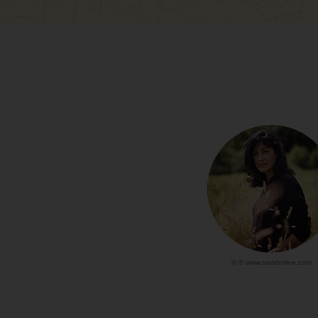
© © www.sarahmlee.com