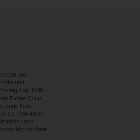
nsport aus
nalist und
orning Star. Polly
lerin Esther Cheo
s junge Frau
sie sich von ihrem
itarristen und
mson lebt mit ihrer