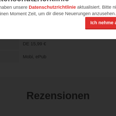
DE
20,00 €
 haben unsere
Datenschutzrichtlinie
aktualisiert. Bitte 
einen Moment Zeit, um dir diese Neuerungen anzusehen.
Ich nehme 
DE
15,99 €
Mobi, ePub
Rezensionen