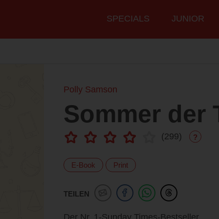
Hauptmenü
SPECIALS
JUNIOR
Polly Samson
Sommer der 
(
299
)
?
E-Book
Print
TEILEN
Der Nr. 1-Sunday Times-Bestseller