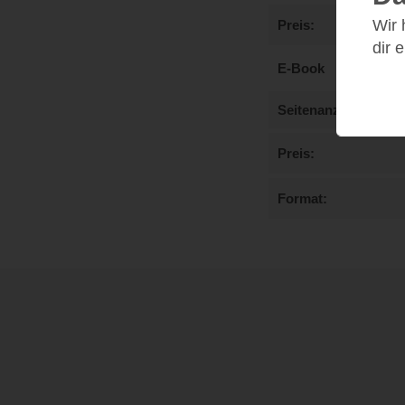
Wir
Preis
dir 
E-Book
Seitenanzahl
Preis
Format