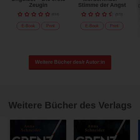
Zeugin
Stimme der Angst
D
(
853
)
(
573
)
E-Book
Print
E-Book
Print
Weitere Bücher des/r Autor:in
Weitere Bücher des Verlags