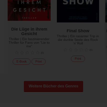
Die Lüge in ihrem
Final Show
Gesicht
Thriller | Ein rasanter Trip in
Thriller | Ein faszinierender
die dunkle Seele des Rock
Thriller für Fans von "Lie to
’n’ Roll
me"
(
0
)
(
0
)
Print
E-Book
Print
Weitere Bücher des Genres