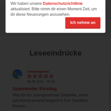
Wir haben unsere
Datenschutzrichtlinie
aktualisiert. Bitte nimm dir einen Moment Zeit, um
dir diese Neuerungen anzusehen.
Alle 225 Rezensionen anzeigen
Ich nehme an
Leseeindrücke
annamagareta
06.08.2024 – 22:16
Spannender Einstieg
Was für ein unangenehmer Gedanke, wenn
auf einmal jemand beginnt in Eric Sandlers
Namen...